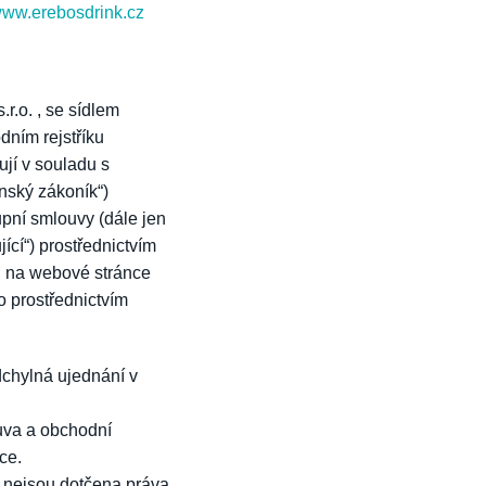
ww.erebosdrink.cz
r.o. , se sídlem
dním rejstříku
jí v souladu s
nský zákoník“)
upní smlouvy (dále jen
ící“) prostřednictvím
n na webové stránce
o prostřednictvím
chylná ujednání v
uva a obchodní
ce.
 nejsou dotčena práva