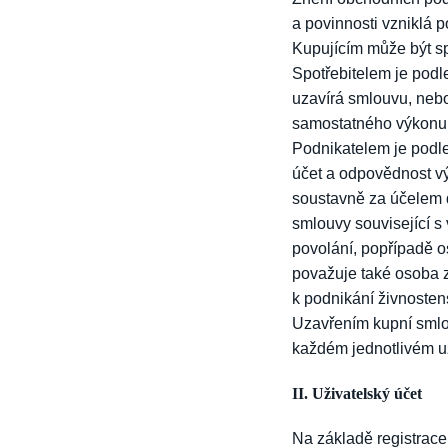
a povinnosti vzniklá 
Kupujícím může být sp
Spotřebitelem je podl
uzavírá smlouvu, neb
samostatného výkonu 
Podnikatelem je podl
účet a odpovědnost v
soustavně za účelem d
smlouvy související s
povolání, popřípadě o
považuje také osoba z
k podnikání živnosten
Uzavřením kupní smlou
každém jednotlivém uz
II. Uživatelský účet
Na základě registrace