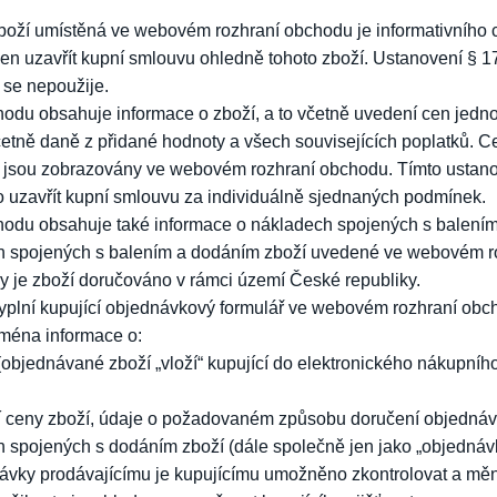
boží umístěná ve webovém rozhraní obchodu je informativního 
nen uzavřít kupní smlouvu ohledně tohoto zboží. Ustanovení § 1
se nepoužije.
du obsahuje informace o zboží, a to včetně uvedení cen jedno
etně daně z přidané hodnoty a všech souvisejících poplatků. Ce
dy jsou zobrazovány ve webovém rozhraní obchodu. Tímto usta
 uzavřít kupní smlouvu za individuálně sjednaných podmínek.
odu obsahuje také informace o nákladech spojených s balením
h spojených s balením a dodáním zboží uvedené ve webovém ro
y je zboží doručováno v rámci území České republiky.
vyplní kupující objednávkový formulář ve webovém rozhraní ob
jména informace o:
objednávané zboží „vloží“ kupující do elektronického nákupní
 ceny zboží, údaje o požadovaném způsobu doručení objednáv
 spojených s dodáním zboží (dále společně jen jako „objednávk
vky prodávajícímu je kupujícímu umožněno zkontrolovat a měni