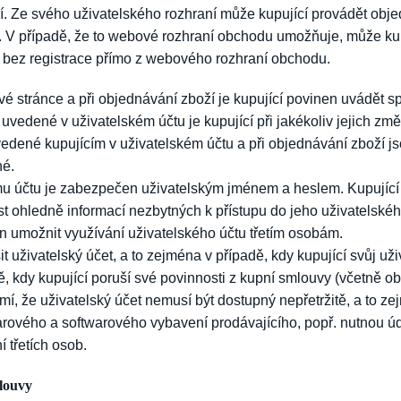
í. Ze svého uživatelského rozhraní může kupující provádět obje
“). V případě, že to webové rozhraní obchodu umožňuje, může ku
 bez registrace přímo z webového rozhraní obchodu.
ové stránce a při objednávání zboží je kupující povinen uvádět s
uvedené v uživatelském účtu je kupující při jakékoliv jejich zm
vedené kupujícím v uživatelském účtu a při objednávání zboží j
né.
mu účtu je zabezpečen uživatelským jménem a heslem. Kupující
t ohledně informací nezbytných k přístupu do jeho uživatelskéh
n umožnit využívání uživatelského účtu třetím osobám.
t uživatelský účet, a to zejména v případě, kdy kupující svůj už
dě, kdy kupující poruší své povinnosti z kupní smlouvy (včetně 
mí, že uživatelský účet nemusí být dostupný nepřetržitě, a to 
rového a softwarového vybavení prodávajícího, popř. nutnou 
 třetích osob.
mlouvy