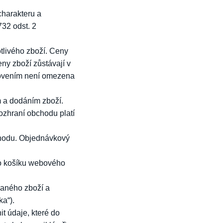
charakteru a
732 odst. 2
tlivého zboží. Ceny
ny zboží zůstávají v
novením není omezena
 a dodáním zboží.
zhraní obchodu platí
chodu. Objednávkový
ho košíku webového
aného zboží a
a“).
t údaje, které do