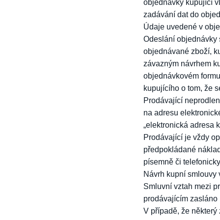
objednávky kupující vl
zadávání dat do objed
Údaje uvedené v obje
Odeslání objednávky 
objednávané zboží, ku
závazným návrhem kup
objednávkovém formul
kupujícího o tom, že 
Prodávající neprodlen
na adresu elektronick
„elektronická adresa k
Prodávající je vždy o
předpokládané náklad
písemně či telefonicky
Návrh kupní smlouvy 
Smluvní vztah mezi pr
prodávajícím zasláno 
V případě, že některý