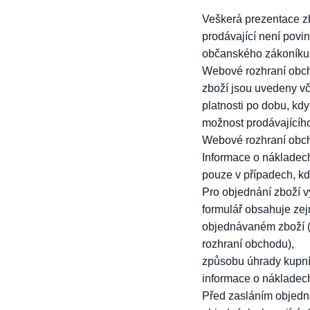
Veškerá prezentace z
prodávající není povi
občanského zákoníku 
Webové rozhraní obcho
zboží jsou uvedeny vč
platnosti po dobu, k
možnost prodávajícího
Webové rozhraní obch
Informace o nákladec
pouze v případech, kd
Pro objednání zboží 
formulář obsahuje ze
objednávaném zboží (
rozhraní obchodu),
způsobu úhrady kupní
informace o nákladech
Před zasláním objedná