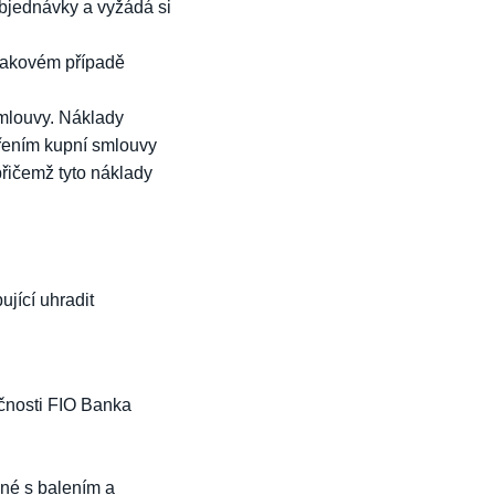
bjednávky a vyžádá si
takovém případě
smlouvy. Náklady
vřením kupní smlouvy
přičemž tyto náklady
jící uhradit
čnosti FIO Banka
ené s balením a