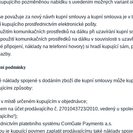
 kupujícího pozměněnou nabídku s uvedením možných variant o
.
 považuje za nový návrh kupní smlouvy a kupní smlouva je v 
 kupujícího prostřednictvím elektronické pošty.
oužitím komunikačních prostředků na dálku při uzavírání kupní 
i použití komunikačních prostředků na dálku v souvislosti s uza
é připojení, náklady na telefonní hovory) si hradí kupující sám, 
sazby.
ební podmínky
 náklady spojené s dodáním zboží dle kupní smlouvy může kupu
jícími způsoby:
u v místě určeném kupujícím v objednávce;
em na účet prodávajícího č. 2701043723/2010, vedený u spole
jícího“);
ednictvím platebního systému ComGate Payments a.s.
u je kupující povinen zaplatit prodávajícímu také náklady spoj