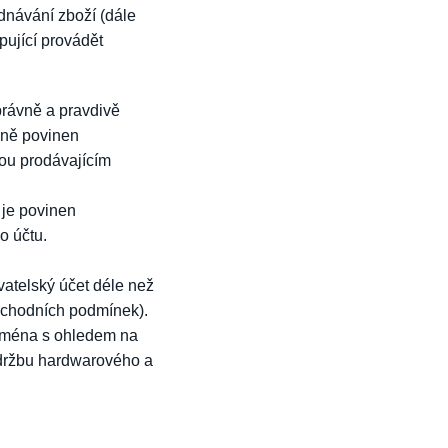
dnávání zboží (dále
pující provádět
právně a pravdivě
ěně povinen
sou prodávajícím
 je povinen
o účtu.
ivatelský účet déle než
obchodních podmínek).
zejména s ohledem na
údržbu hardwarového a