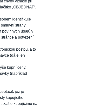
at chyby vzniklé při
 tlačítko „OBJEDNAT“.
sobem identifikuje
 smluvní strany
h povinných údajů v
stránce a potvrzení
ronickou poštou, a to
návce (dále jen
výše kupní ceny,
návky (například
eptací), jež je
šty kupujícího.
t, zašle kupujícímu na