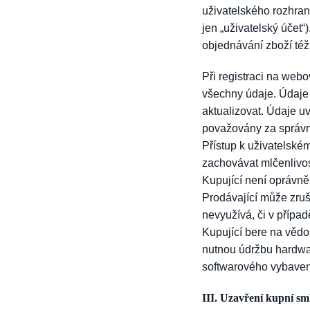
uživatelského rozhran
jen „uživatelský účet
objednávání zboží též
Při registraci na web
všechny údaje. Údaje 
aktualizovat. Údaje u
považovány za správ
Přístup k uživatelské
zachovávat mlčenlivos
Kupující není oprávně
Prodávající může zruši
nevyužívá, či v přípa
Kupující bere na vědo
nutnou údržbu hardwa
softwarového vybavení
III. Uzavření kupní s