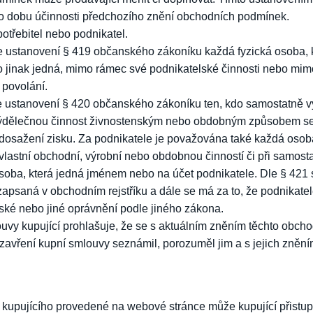
po dobu účinnosti předchozího znění obchodních podmínek.
otřebitel nebo podnikatel.
e ustanovení § 419 občanského zákoníku každá fyzická osoba, k
o jinak jedná, mimo rámec své podnikatelské činnosti nebo mi
povolání.
e ustanovení § 420 občanského zákoníku ten, kdo samostatně v
ýdělečnou činnost živnostenským nebo obdobným způsobem se 
osažení zisku. Za podnikatele je považována také každá osoba
 vlastní obchodní, výrobní nebo obdobnou činností či při samo
soba, která jedná jménem nebo na účet podnikatele. Dle § 421 
apsaná v obchodním rejstříku a dále se má za to, že podnikate
ské nebo jiné oprávnění podle jiného zákona.
vy kupující prohlašuje, že se s aktuálním zněním těchto obch
avření kupní smlouvy seznámil, porozuměl jim a s jejich znění
 kupujícího provedené na webové stránce může kupující přistu