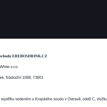
 obchodu EREBOSDRINK.CZ
hite s.r.o.
tek, Nádražní 1088, 73801
ejstříku vedeném u Krajského soudu v Ostravě, oddíl C, vložk