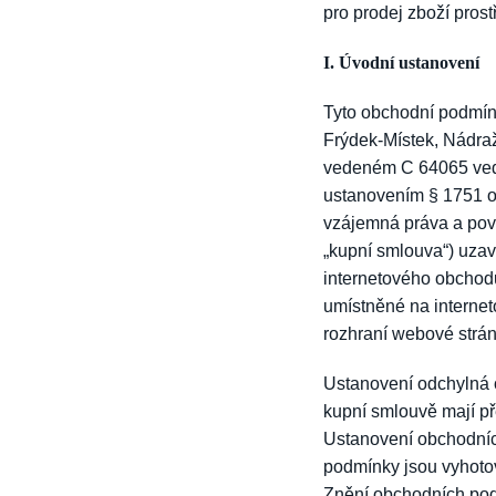
pro prodej zboží pros
I. Úvodní ustanovení
Tyto obchodní podmínk
Frýdek-Místek, Nádraž
vedeném C 64065 veden
ustanovením § 1751 od
vzájemná práva a povi
„kupní smlouva“) uzaví
internetového obchod
umístněné na internet
rozhraní webové strán
Ustanovení odchylná 
kupní smlouvě mají p
Ustanovení obchodníc
podmínky jsou vyhotov
Znění obchodních pod