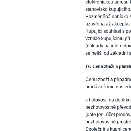
elektronickou adresu
stanovisko kupujícího
Pozměněná nabídka se
uzavřena až akceptací
Kupující souhlasí s p
vzniklé kupujícímu př
(náklady na internetov
se neliší od základní 
IV. Cena zboží a plat
Cenu zboží a případné
prodávajícímu následu
v hotovosti na dobírk
bezhotovostně převod
(dále jen „účet prodáva
bezhotovostně prostř
Společně s kupní ceno