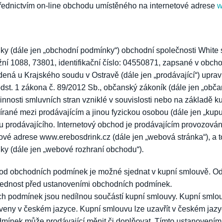
třednictvím on-line obchodu umístěného na internetové adrese
w
y (dále jen „obchodní podmínky“) obchodní společnosti White s.
ní 1088, 73801, identifikační číslo: 04550871, zapsané v obcho
á u Krajského soudu v Ostravě (dále jen „prodávající“) upravu
st. 1 zákona č. 89/2012 Sb., občanský zákoník (dále jen „obča
nnosti smluvních stran vzniklé v souvislosti nebo na základě k
rané mezi prodávajícím a jinou fyzickou osobou (dále jen „kupuj
u prodávajícího. Internetový obchod je prodávajícím provozová
ové adrese www.erebosdrink.cz (dále jen „webová stránka“), a t
ky (dále jen „webové rozhraní obchodu“).
od obchodních podmínek je možné sjednat v kupní smlouvě. Od
řednost před ustanoveními obchodních podmínek.
h podmínek jsou nedílnou součástí kupní smlouvy. Kupní smlo
eny v českém jazyce. Kupní smlouvu lze uzavřít v českém jazy
mínek může prodávající měnit či doplňovat. Tímto ustanovením