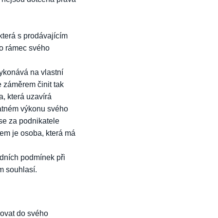
terá s prodávajícím
mo rámec svého
ykonává na vlastní
záměrem činit tak
, která uzavírá
statném výkonu svého
se za podnikatele
lem je osoba, která má
odních podmínek při
m souhlasí.
povat do svého