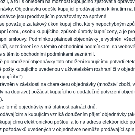
ožil, a to i s ohledem na možnost kupujícího zjišťovat a opravov
návky. Objednávku odešle kupující prodávajícímu kliknutím na
dnávce jsou prodávajícím považovány za správné.
se považuje za takový úkon kupujícího, který nepochybným způ
pní cenu, osobu kupujícího, způsob úhrady kupní ceny, a je pro
ní smlouvy. Podmínkou platnosti objednávky je vyplnění všec
áři, seznámení se s těmito obchodními podmínkami na webové 
se s těmito obchodními podmínkami seznámil.
ě po obdržení objednávky toto obdržení kupujícímu potvrdí elekt
é pošty kupujícího uvedenou v uživatelském rozhraní či v objed
upujícího“).
právněn v závislosti na charakteru objednávky (množství zboží, 
y na dopravu) požádat kupujícího o dodatečné potvrzení objed
).
ve formě objednávky má platnost patnáct dnů.
odávajícím a kupujícím vzniká doručením přijetí objednávky (akc
kupujícímu elektronickou poštou, a to na adresu elektronické po
 z požadavků uvedených v objednávce nemůže prodávající splni