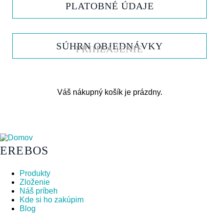
PLATOBNÉ ÚDAJE
SÚHRN OBJEDNÁVKY
PRIHLÁSENIE
MENU
UŽIVATELSKÉHO
ÚČTU
Váš nákupný košík je prázdny.
EREBOS
Produkty
Zloženie
Náš príbeh
Kde si ho zakúpim
Blog