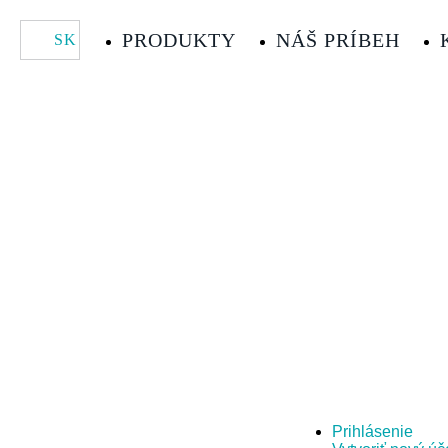
Skočiť
na
HLAVNÍ
PRODUKTY
NÁŠ PRÍBEH
SK
hlavný
obsah
NAVIGACE
Prihlásenie
(aktí
PRIMÁRNE