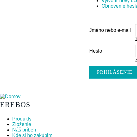
Vytvoriť nový úč
karta
Obnovenie hesl
KARTY
Jméno nebo e-mail
Heslo
EREBOS
Produkty
Zloženie
Náš príbeh
Kde si ho zakúpim