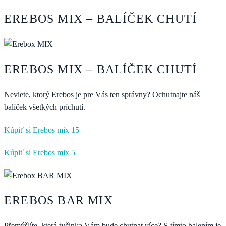
EREBOS MIX – BALÍČEK CHUTÍ
EREBOS MIX – BALÍČEK CHUTÍ
Neviete, ktorý Erebos je pre Vás ten správny? Ochutnajte náš
balíček všetkých príchutí.
Kúpiť si Erebos mix 15
Kúpiť si Erebos mix 5
EREBOS BAR MIX
Přemýšlíte, která tyčinka Vám bude chutnat více? S tímto balením je