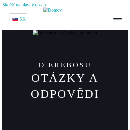
Skočiť na hlavný obsah
SK
O EREBOSU
OTÁZKY A
ODPOVĚDI