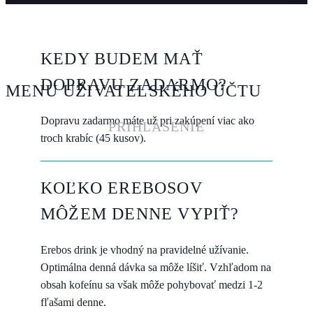
KEDY BUDEM MAŤ
DOPRAVU ZADARMO?
MENU UŽIVATELSKÉHO ÚČTU
Dopravu zadarmo máte už pri zakúpení viac ako
PRIHLÁSENIE
troch krabíc (45 kusov).
KOĽKO EREBOSOV
MÔŽEM DENNE VYPIŤ?
Erebos drink je vhodný na pravidelné užívanie.
Optimálna denná dávka sa môže líšiť. Vzhľadom na
obsah kofeínu sa však môže pohybovať medzi 1-2
fľašami denne.