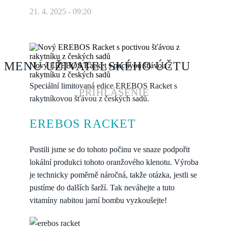
21. 4. 2025 - 09:20
MENU UŽIVATELSKÉHO ÚČTU
Nový EREBOS Racket s poctivou šťávou z
rakytníku z českých sadů
Speciální limitovaná edice EREBOS Racket s
PRIHLÁSENIE
rakytníkovou šťávou z českých sadů.
EREBOS RACKET
Pustili jsme se do tohoto počinu ve snaze podpořit
lokální produkci tohoto oranžového klenotu. Výroba
je technicky poměrně náročná, takže otázka, jestli se
pustíme do dalších šarží. Tak
neváhejte a tuto
vitamíny nabitou jarní bombu vyzkoušejte!